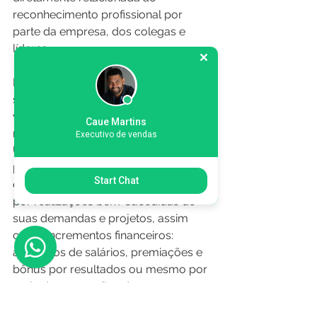
reconhecimento profissional por 
parte da empresa, dos colegas e 
líderes. 
Por isso, quando o colaborador não 
se sente reconhecido, respeitado e 
valorizado, ele fatalmente ficará bem 
Caue Martins
menos engajado, produtivo e feliz.  
Executivo de vendas
Uma forma de resolver esse 
problema é realizando feedbacks, 
Start Chat
elogios e parabenizações públicas 
por realizações bem-sucedidas de 
suas demandas e projetos, assim 
como incrementos financeiros: 
aumentos de salários, premiações e 
bônus por resultados ou mesmo por 
meio de promoções de cargo.  