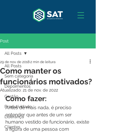
Post
All Posts
29 de nov. de 2018
2 min de leitura
All Posts
Como manter os
Sem categoria
funcionários motivados?
Depoimentos
Atualizado:
21 de nov. de 2022
Gestão
Como fazer:
Produtividade
Antes de mais nada, é preciso 
entender que antes de um ser 
Liderança
humano vestido de funcionário, existe 
Clientes
a figura de uma pessoa com 