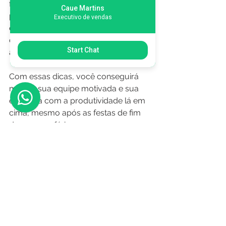
fundamentais para que a 
Caue Martins
produtividade não caia. Planeje o seu 
Executivo de vendas
estoque para atender todos os seus 
clientes, em todos os momentos do 
Start Chat
ano.
Com essas dicas, você conseguirá 
manter sua equipe motivada e sua 
empresa com a produtividade lá em 
cima, mesmo após as festas de fim 
de ano e as férias.  
Sem categoria
Ver tudo
Posts recentes