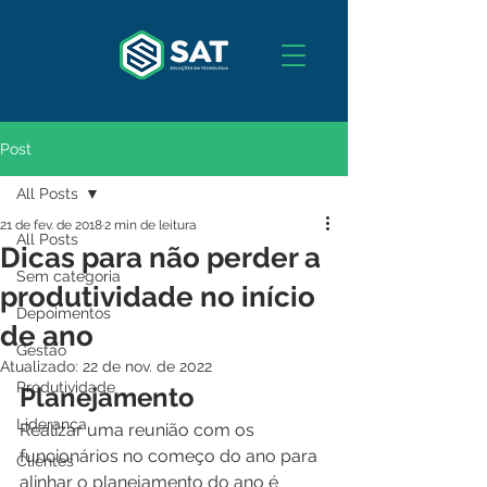
Post
All Posts
21 de fev. de 2018
2 min de leitura
All Posts
Dicas para não perder a
Sem categoria
produtividade no início
Depoimentos
de ano
Gestão
Atualizado:
22 de nov. de 2022
Produtividade
Planejamento
Liderança
Realizar uma reunião com os 
funcionários no começo do ano para 
Clientes
alinhar o planejamento do ano é 