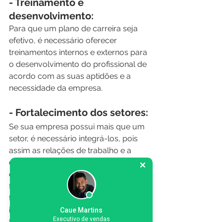
- Treinamento e 
desenvolvimento:
Para que um plano de carreira seja 
efetivo, é necessário oferecer 
treinamentos internos e externos para 
o desenvolvimento do profissional de 
acordo com as suas aptidões e a 
necessidade da empresa. 
- Fortalecimento dos setores:
Se sua empresa possui mais que um 
setor, é necessário integrá-los, pois 
assim as relações de trabalho e a 
qualidade do trabalho final será 
exponencialmente melhor. Dessa 
forma, estimular encontros informais 
todo mês é uma excelente forma de 
integrar todos os setores. Além disso 
Caue Martins
Executivo de vendas
tudo, é essencial que a comunicação 