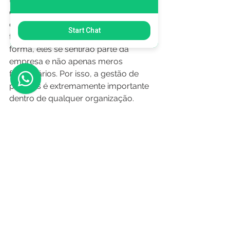
dos gestores para com os 
colaboradores seja linear, 
Start Chat
transparente e clara, pois, dessa 
forma, eles se sentirão parte da 
empresa e não apenas meros 
funcionários. Por isso, a gestão de 
pessoas é extremamente importante 
dentro de qualquer organização.  
Gestão
Ver tudo
Posts recentes