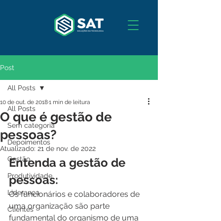
Post
All Posts
10 de out. de 2018
1 min de leitura
All Posts
O que é gestão de
Sem categoria
pessoas?
Depoimentos
Atualizado:
21 de nov. de 2022
Gestão
Entenda a gestão de 
Produtividade
pessoas:
Liderança
Os funcionários e colaboradores de 
uma organização são parte 
Clientes
fundamental do organismo de uma 