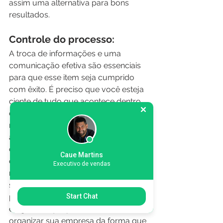
assim uma alternativa para bons 
resultados.
Controle do processo:
A troca de informações e uma 
comunicação efetiva são essenciais 
para que esse item seja cumprido 
com êxito. É preciso que você esteja 
ciente de tudo que acontece dentro 
da sua organização, medindo 
resultado, solucionando problemas e 
acompanhando o cotidiano dos 
colaboradores.  Procure verificar no 
Caue Martins
que a sua empresa está acertando e 
Executivo de vendas
no que ela está errando, buscando 
soluções para otimizar o processo 
produtivo. O SAT é um ótimo sistema 
Start Chat
de gestão, que possibilita a você 
organizar sua empresa da forma que 