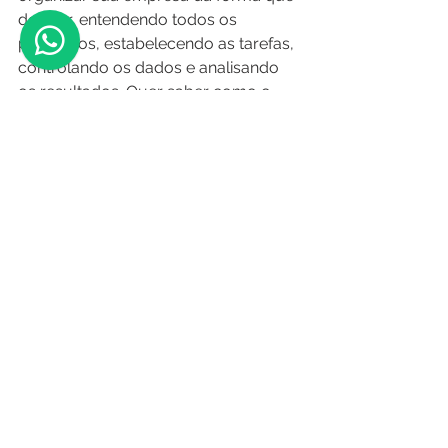
desejar, entendendo todos os 
processos, estabelecendo as tarefas, 
controlando os dados e analisando 
os resultados. Quer saber como o 
SAT Cronos
 pode ser útil para uma 
logística de qualidade? Acesse nosso 
site e saiba mais: 
https://www.satsolucoes.com.br/sat-
cronos
Gestão
Ver tudo
Posts recentes