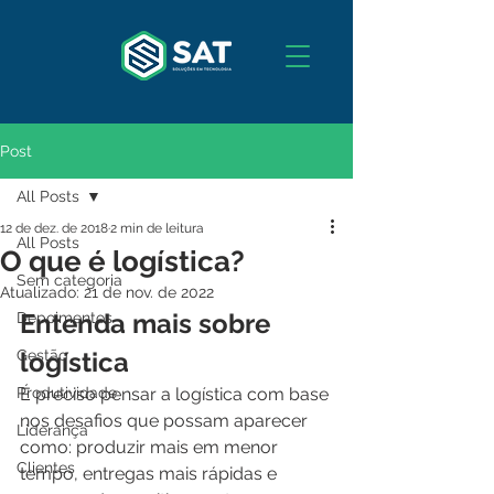
Post
All Posts
12 de dez. de 2018
2 min de leitura
All Posts
O que é logística?
Sem categoria
Atualizado:
21 de nov. de 2022
Entenda mais sobre 
Depoimentos
Gestão
logística
Produtividade
É preciso pensar a logística com base 
nos desafios que possam aparecer 
Liderança
como: produzir mais em menor 
Clientes
tempo, entregas mais rápidas e 