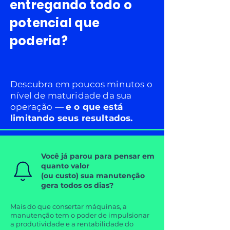
entregando todo o
potencial que
poderia?
Descubra em poucos minutos o
nível de maturidade da sua
operação —
e o que está
limitando seus resultados.
​Você já parou para pensar em
quanto valor
(ou custo) sua manutenção
gera todos os dias?
Mais do que consertar máquinas, a
manutenção tem o poder de impulsionar
a produtividade e a rentabilidade do