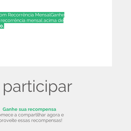
com Recorrência MensalGanhe
recorrência mensal acima de
0.
participar
Ganhe sua recompensa
mece a compartilhar agora e
proveite essas recompensas!