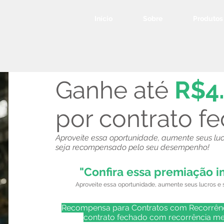
Início
Sobre
Produtos
Ganhe até
R$4
por contrato f
Aproveite essa oportunidade, aumente seus luc
seja recompensado pelo seu desempenho!
"Confira essa premiação i
Aproveite essa oportunidade, aumente seus lucros 
Recompensa para Contratos com Recorrên
contrato fechado com recorrência m