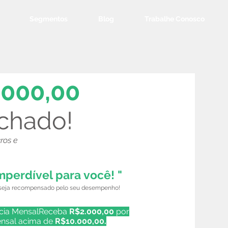
Segmentos
Blog
Trabalhe Conosco
.000,00
echado!
ros e
mperdível para você! "
e seja recompensado pelo seu desempenho!
cia MensalReceba
R$2.000,00
por
ensal acima de
R$10.000,00.