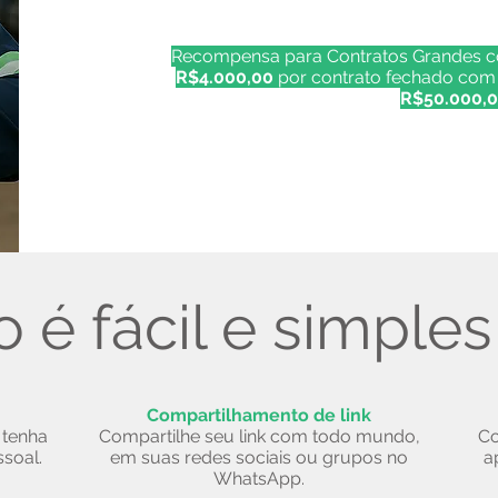
Recompensa para Contratos Grandes 
R$4.000,00
por contrato fechado com 
R$50.000,0
 é fácil e simples 
Compartilhamento de link
 tenha
Compartilhe seu link com todo mundo,
Co
ssoal.
em suas redes sociais ou grupos no
a
WhatsApp.