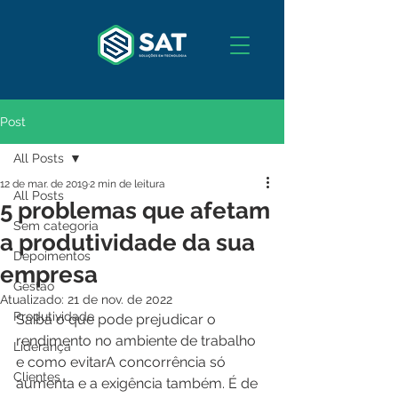
Post
All Posts
12 de mar. de 2019
2 min de leitura
All Posts
5 problemas que afetam
Sem categoria
a produtividade da sua
Depoimentos
empresa
Gestão
Atualizado:
21 de nov. de 2022
Produtividade
Saiba o que pode prejudicar o 
rendimento no ambiente de trabalho 
Liderança
e como evitarA concorrência só 
Clientes
aumenta e a exigência também. É de 