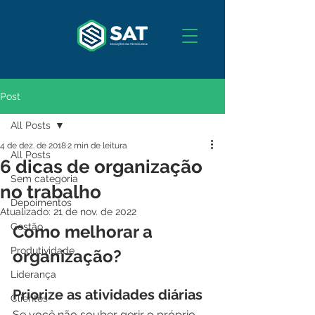
Post
All Posts
4 de dez. de 2018
2 min de leitura
All Posts
6 dicas de organização
Sem categoria
no trabalho
Depoimentos
Atualizado:
21 de nov. de 2022
Gestão
Como melhorar a 
Produtividade
organização? 
Liderança
Priorize as atividades diárias
Clientes
Se você não souber gerir o próprio 