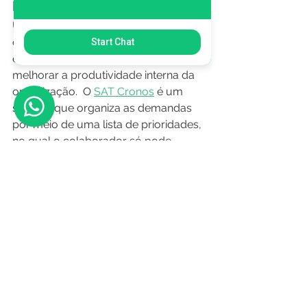
Procure a SAT
Uma das formas de melhorar a 
organização no ambiente de trabalho 
Start Chat
é procurar por softwares que visam 
melhorar a produtividade interna da 
organização.  O 
SAT Cronos
 é um 
sistema que organiza as demandas 
por meio de uma lista de prioridades, 
no qual o colaborador só pode 
realizar a tarefa seguinte se ele 
terminar por completo a anterior.  
Que tal conhecer um pouco mais 
sobre o SAT e aumentar a 
organização e produtividade da sua 
empresa? Acesse nosso site e saiba 
mais. 
Produtividade