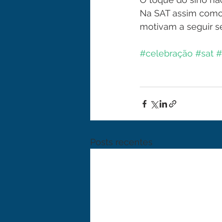
Na SAT assim como 
motivam a seguir s
#celebração
#sat
#
Posts recentes