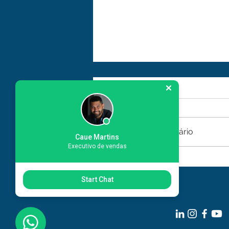
Comentários
Escreva um comentário
Caue Martins
Executivo de vendas
O Impacto da Integração
com SAP na Manutenção
Start Chat