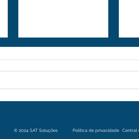
Transformando Desafios
Impu
em Oportunidades com a
Prod
SAT Soluções
com 
© 2024 SAT Soluções
Política de privacidade
Central