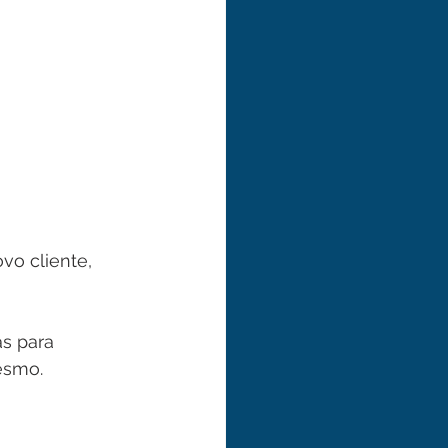
o cliente, 
s para 
esmo.