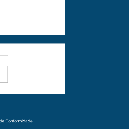
lsionando a
utividade Industrial
o SAT Cronos
 de Conformidade