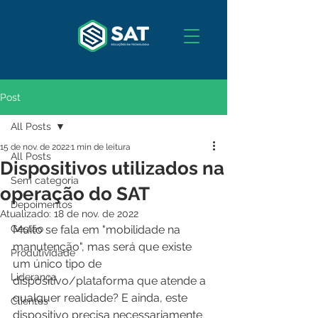
Post
All Posts
15 de nov. de 2022
1 min de leitura
All Posts
Dispositivos utilizados na
Sem categoria
operação do SAT
Depoimentos
Atualizado:
18 de nov. de 2022
Gestão
Muito se fala em "mobilidade na 
manutenção", mas será que existe 
Produtividade
um único tipo de 
Liderança
dispositivo/plataforma que atende a 
qualquer realidade? E ainda, este 
Clientes
dispositivo precisa necessariamente 