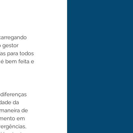
carregando 
 gestor 
as para todos 
é bem feita e 
diferenças 
idade da 
maneira de 
momento em 
ergências, 