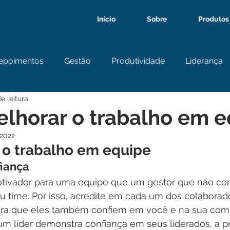
Início
Sobre
Produtos
epoimentos
Gestão
Produtividade
Liderança
e leitura
lhorar o trabalho em e
 2022
o trabalho em equipe
iança
ivador para uma equipe que um gestor que não con
time. Por isso, acredite em cada um dos colaborado
ara que eles também confiem em você e na sua com
um líder demonstra confiança em seus liderados, a p