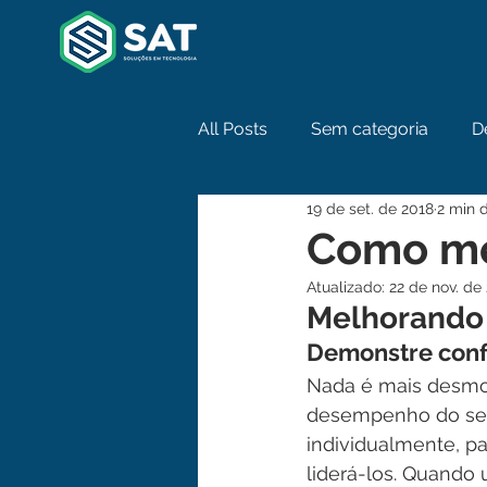
All Posts
Sem categoria
D
19 de set. de 2018
2 min d
Como me
Atualizado:
22 de nov. de
Melhorando 
Demonstre conf
Nada é mais desmot
desempenho do seu 
individualmente, p
liderá-los. Quando 