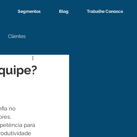
Segmentos
Blog
Trabalhe Conosco
Clientes
quipe?
fia no 
res, 
petência para 
rodutividade 