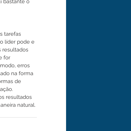
i bastante o 
 tarefas 
o líder pode e 
 resultados 
 for 
modo, erros 
dado na forma 
ormas de 
ação. 
s resultados 
neira natural. 