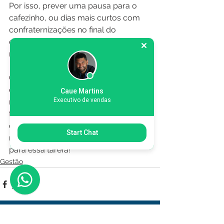
Por isso, prever uma pausa para o 
cafezinho, ou dias mais curtos com 
confraternizações no final do 
expediente, é essencial para que 
nada atrapa
lhe as ativi
dades do dia.
Conhecer as demandas do dia a dia é 
essencial para saber a melhor 
Caue Martins
Executivo de vendas
maneira de organizá-las na rotina de 
trabalho. Por isso, seguindo essas 
dicas, esse processo tende a ficar 
Start Chat
mais fácil e rápido. Conte conosco 
para essa tarefa!
Gestão
Ver tudo
Posts recentes