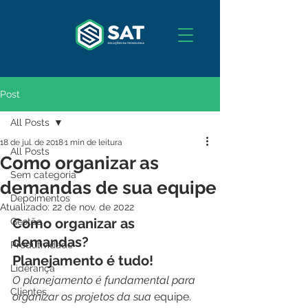
Post
All Posts
18 de jul. de 2018
1 min de leitura
All Posts
Como organizar as
Sem categoria
demandas de sua equipe
Depoimentos
Atualizado:
22 de nov. de 2022
Como organizar as 
Gestão
demandas?
Produtividade
Planejamento é tudo!
Liderança
O planejamento é fundamental para 
Clientes
organizar os projetos da sua
 equipe. 