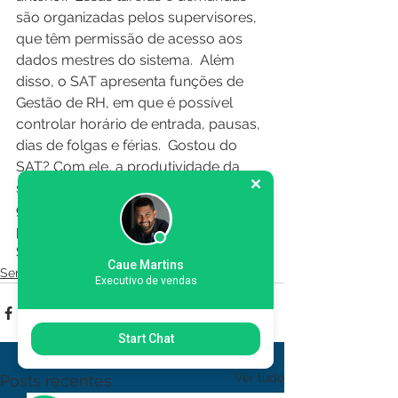
são organizadas pelos supervisores, 
que têm permissão de acesso aos 
dados mestres do sistema.  Além 
disso, o SAT apresenta funções de 
Gestão de RH, em que é possível 
controlar horário de entrada, pausas, 
dias de folgas e férias.  Gostou do 
SAT? Com ele, a produtividade da 
sua empresa crescerá de forma 
gradativa e certamente você 
perceberá os resultados em breve. 
Solicite um orçamento.  
Caue Martins
Sem categoria
Executivo de vendas
Start Chat
Ver tudo
Posts recentes