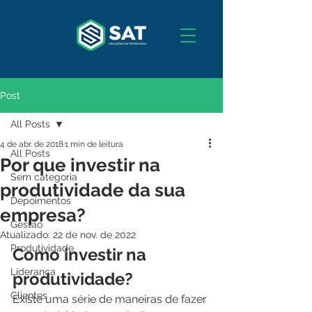
Post
All Posts
4 de abr. de 2018
1 min de leitura
All Posts
Por que investir na
Sem categoria
produtividade da sua
Depoimentos
empresa?
Gestão
Atualizado:
22 de nov. de 2022
Produtividade
Como investir na 
Liderança
produtividade?
Clientes
Existe uma série de maneiras de fazer 